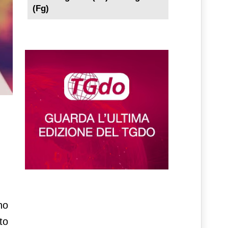
(Fg)
no
to