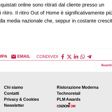
cquistati online sono ritirati dal cliente presso un
ritiro. Il ritiro Out of Home è significativamente pi
alla media nazionale che, seppur in costante cresci
MPA
EMAIL
CONDIVIDI
ica: il giro d’affari sale a 2 miliardi
Artico
Avanti
Chi siamo
Ristorazione Moderna
Contatti
Technoretail
Privacy & Cookies
PLM Awards
Newsletter