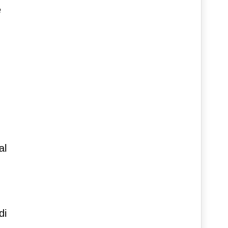
e
al
di