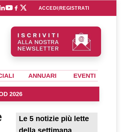
ACCEDI
|
REGISTRATI
IALI
ANNUARI
EVENTI
OD 2026
e
Le 5 notizie più lette
della settimana