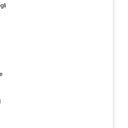
gli
le
l