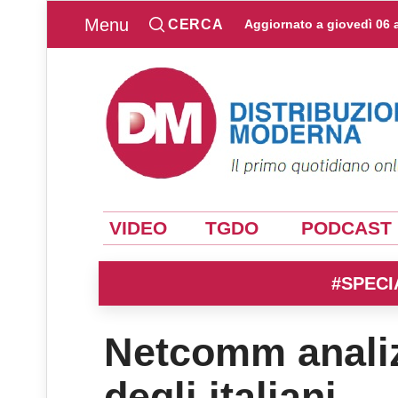
Menu
CERCA
Aggiornato a
giovedì 06 
VIDEO
TGDO
PODCAST
#SPECI
Netcomm analizz
degli italiani