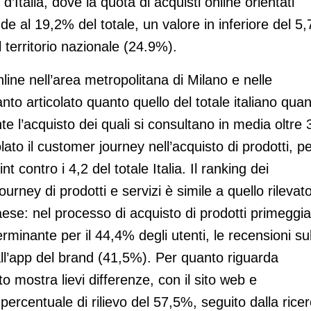
 d’Italia, dove la quota di acquisti online orientati
de al 19,2% del totale, un valore in inferiore del 5
l territorio nazionale (24.9%).
nline nell’area metropolitana di Milano e nelle
nto articolato quanto quello del totale italiano qua
ante l’acquisto dei quali si consultano in media oltre 
o il customer journey nell’acquisto di prodotti, per
 contro i 4,2 del totale Italia. Il ranking dei
ourney di prodotti e servizi è simile a quello rilevat
 Paese: nel processo di acquisto di prodotti primeggia
erminante per il 44,4% degli utenti, le recensioni su
 all’app del brand (41,5%). Per quanto riguarda
ato mostra lievi differenze, con il sito web e
percentuale di rilievo del 57,5%, seguito dalla rice