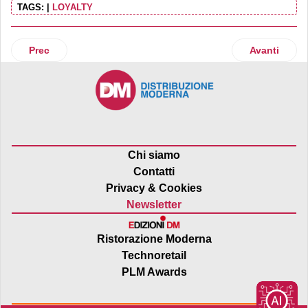
TAGS:
|
LOYALTY
Articolo precedente: Confimprese lancia l'allarme consumi
Articolo suc
Prec
Avanti
Chi siamo
Contatti
Privacy & Cookies
Newsletter
Ristorazione Moderna
Technoretail
PLM Awards