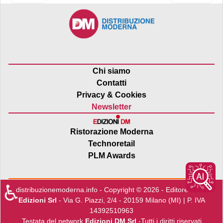
Chi siamo
Contatti
Privacy & Cookies
Newsletter
Ristorazione Moderna
Technoretail
PLM Awards
♿
distribuzionemoderna.info - Copyright © 2026 - Editore:
Edra
Edizioni Srl
- Via G. Piazzi, 2/4 - 20159 Milano (MI) | P. IVA
14392510963
Testata del network
Edizioni DM Srl
-Tutti i diritti riservati