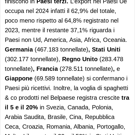
finiscono in
Paesi terzi.
L’export nei Paesi Ue
occupa nel 2024 infatti il 62,9% del totale,
poco meno rispetto al 64,8% registrato nel
2023, mentre il restante 37,1% riguarda i
Paesi non Ud, America, Asia, Africa, Oceania.
Germania
(467.183 tonnellate)
, Stati Uniti
(302.177 tonnellate),
Regno Unito
(283.478
tonnellate)
, Francia
(278.511 tonnellate)
,
e
Giappone
(69.589 tonnellate) si confermano i
Paesi più ricettivi. Inoltre, la voglia di spaghetti
& co prodotti nel Belpaese registra crescite
tra
il 5 e il 20%
in Svezia, Canada, Polonia,
Arabia Saudita, Brasile, Cina, Repubblica
Ceca, Croazia, Romania, Albania, Portogallo,