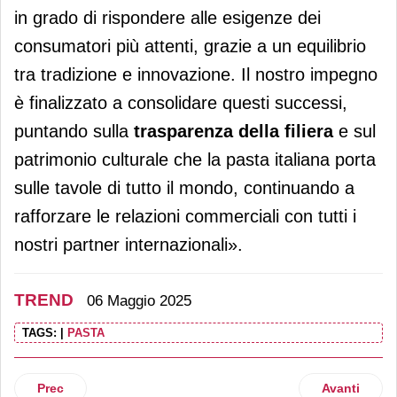
in grado di rispondere alle esigenze dei
consumatori più attenti, grazie a un equilibrio
tra tradizione e innovazione. Il nostro impegno
è finalizzato a consolidare questi successi,
puntando sulla
trasparenza della filiera
e sul
patrimonio culturale che la pasta italiana porta
sulle tavole di tutto il mondo, continuando a
rafforzare le relazioni commerciali con tutti i
nostri partner internazionali».
TREND
06 Maggio 2025
TAGS:
|
PASTA
Articolo precedente: Federdistribuzione, inflazione in legger
Articolo succ
Prec
Avanti