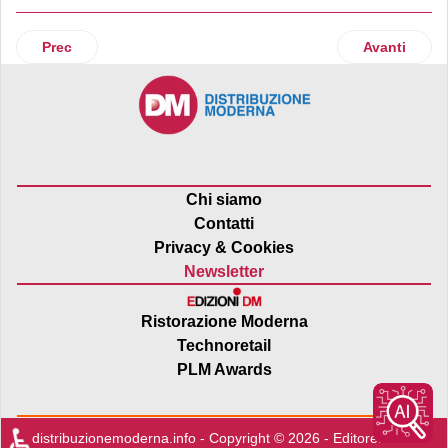
Articolo precedente: YouGov e Circana presentano Complete
Articolo suc
Prec
Avanti
Chi siamo
Contatti
Privacy & Cookies
Newsletter
Ristorazione Moderna
Technoretail
PLM Awards
♿
distribuzionemoderna.info - Copyright © 2026 - Editore:
Edra