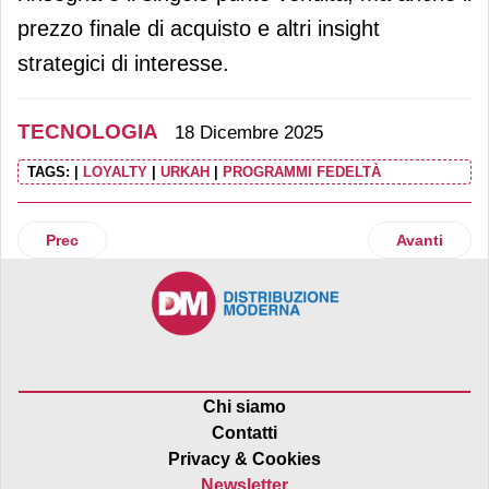
prezzo finale di acquisto e altri insight
strategici di interesse.
TECNOLOGIA
18 Dicembre 2025
TAGS:
|
LOYALTY
|
URKAH
|
PROGRAMMI FEDELTÀ
Articolo precedente: A GranRoma arriva “I’mXfetti” il primo p
Articolo suc
Prec
Avanti
Chi siamo
Contatti
Privacy & Cookies
Newsletter