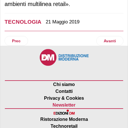
ambienti multilinea retail».
TECNOLOGIA
21 Maggio 2019
Articolo precedente: Arneg estende la gamma Air System
Articolo suc
Prec
Avanti
Chi siamo
Contatti
Privacy & Cookies
Newsletter
Ristorazione Moderna
Technoretail