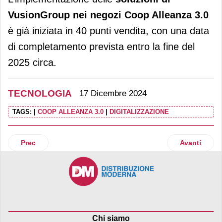
VusionGroup nei negozi Coop Alleanza 3.0
è già iniziata in 40 punti vendita, con una data
di completamento prevista entro la fine del
2025 circa.
TECNOLOGIA
17 Dicembre 2024
TAGS:
|
COOP ALLEANZA 3.0
|
DIGITALIZZAZIONE
Articolo precedente: Il retail media di Leroy Merlin si unisce
Articolo succ
Prec
Avanti
Chi siamo