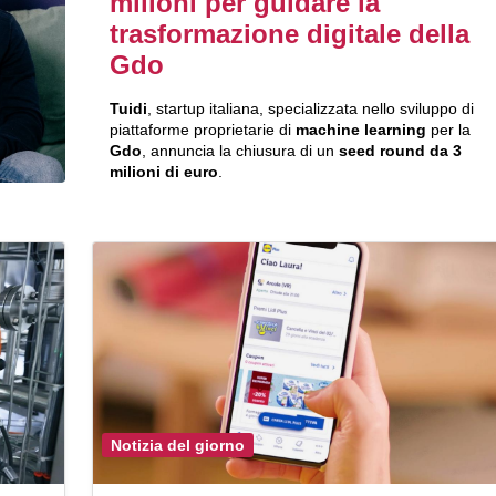
milioni per guidare la
trasformazione digitale della
Gdo
Tuidi
, startup italiana, specializzata nello sviluppo di
piattaforme proprietarie di
machine learning
per la
Gdo
, annuncia la chiusura di un
seed round da 3
milioni di euro
.
Notizia del giorno