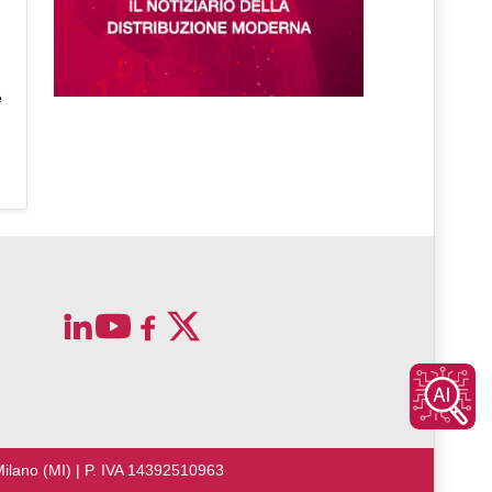
e
Milano (MI) | P. IVA 14392510963