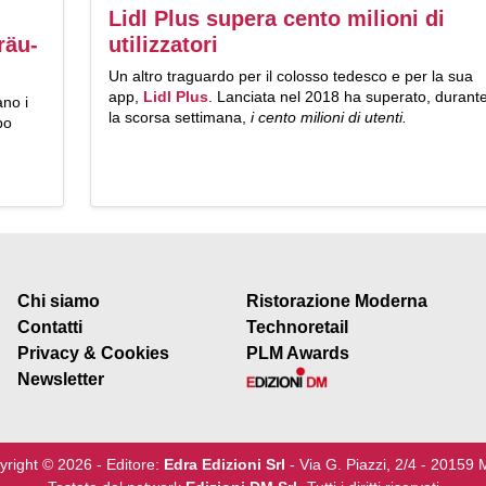
Lidl Plus supera cento milioni di
räu-
utilizzatori
Un altro traguardo per il colosso tedesco e per la sua
app,
Lidl Plus
. Lanciata nel 2018 ha superato, durant
ano i
la scorsa settimana,
i cento milioni di utenti.
po
Chi siamo
Ristorazione Moderna
Contatti
Technoretail
Privacy & Cookies
PLM Awards
Newsletter
yright © 2026 - Editore:
Edra Edizioni Srl
- Via G. Piazzi, 2/4 - 20159 