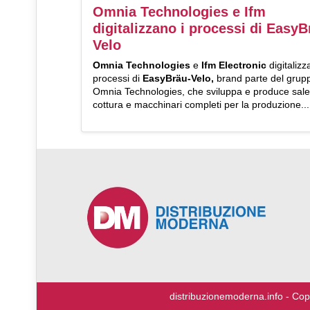
Omnia Technologies e Ifm
digitalizzano i processi di EasyB
Velo
Omnia Technologies
e
Ifm Electronic
digitalizz
processi di
EasyBräu-Velo,
brand parte del grup
Omnia Technologies, che sviluppa e produce sale
cottura e macchinari completi per la produzione...
♿
distribuzionemoderna.info - Cop