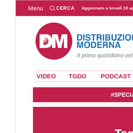
Menu
CERCA
Aggiornato a
lunedì 10 a
VIDEO
TGDO
PODCAST
#SPECI