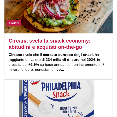
Trend
Circana svela la snack economy:
abitudini e acquisti on-the-go
Circana
rivela che il
mercato europeo
degli
snack
ha
raggiunto un valore di
234 miliardi di euro
nel
2024
, in
crescita del
+2,9%
su base annua, con un incremento di 7
miliardi di euro, nonostante i
vo...