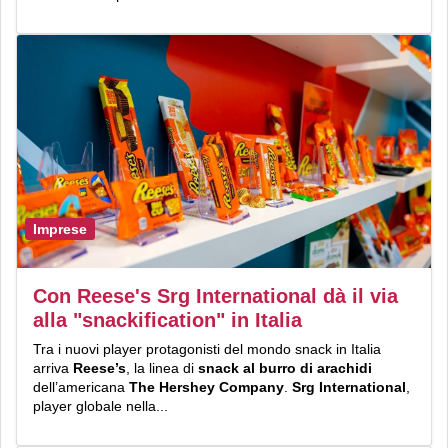
Imprese
Con Reese's Srg International dà il via
alla "snackification" in Italia
Tra i nuovi player protagonisti del mondo snack in Italia
arriva
Reese’s
, la linea di
snack al burro di arachidi
dell’americana
The
Hershey Company
.
Srg International
,
player globale nella...