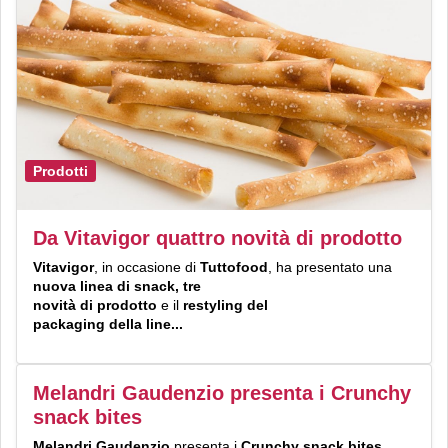
Prodotti
Da Vitavigor quattro novità di prodotto
Vitavigor
, in occasione di
Tuttofood
, ha presentato una
nuova
linea
di
snack, tre
novità
di
prodotto
e il
restyling
del
packaging
d
ell
a
line...
Melandri Gaudenzio presenta i Crunchy
snack bites
Melandri Gaudenzio
presenta i
Crunchy snack bites,