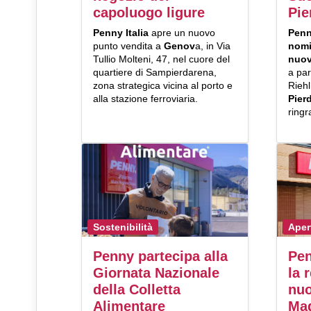
capoluogo ligure
Pi
Penny Italia
apre un nuovo
Penn
punto vendita a
Genov
a, in Via
nomi
Tullio Molteni, 47, nel cuore del
nuo
quartiere di Sampierdarena,
a par
zona strategica vicina al porto e
Rieh
alla stazione ferroviaria.
Pier
ringr
Sostenibilità
Aper
Penny partecipa alla
Pen
Giornata Nazionale
la 
della Colletta
nuo
Alimentare
Ma