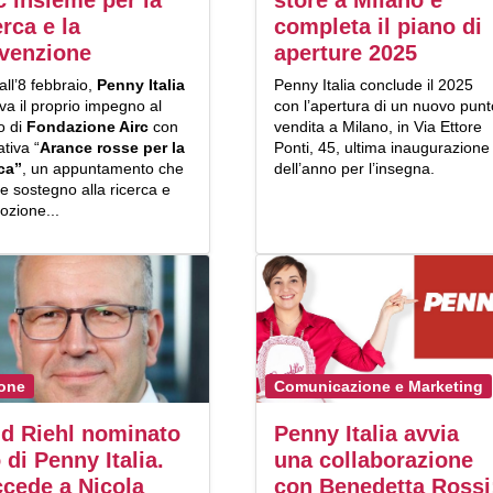
erca e la
completa il piano di
venzione
aperture 2025
all’8 febbraio,
Penny Italia
Penny Italia conclude il 2025
va il proprio impegno al
con l’apertura di un nuovo punt
o di
Fondazione Airc
con
vendita a Milano, in Via Ettore
iativa “
Arance rosse per la
Ponti, 45, ultima inaugurazione
rca”
, un appuntamento che
dell’anno per l’insegna.
e sostegno alla ricerca e
ozione...
one
Comunicazione e Marketing
d Riehl nominato
Penny Italia avvia
 di Penny Italia.
una collaborazione
cede a Nicola
con Benedetta Rossi