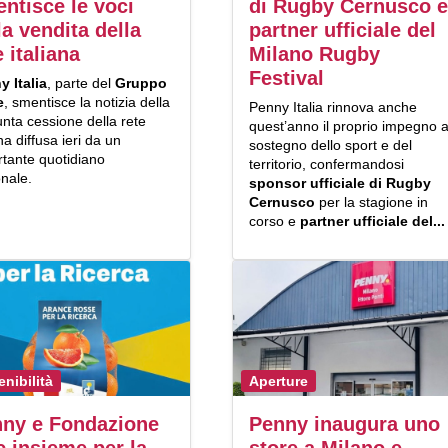
ntisce le voci
di Rugby Cernusco e
la vendita della
partner ufficiale del
e italiana
Milano Rugby
Festival
y Italia
, parte del
Gruppo
e
, smentisce la notizia della
Penny Italia rinnova anche
nta cessione della rete
quest’anno il proprio impegno 
ana diffusa ieri da un
sostegno dello sport e del
rtante quotidiano
territorio, confermandosi
nale.
sponsor ufficiale di Rugby
Cernusco
per la stagione in
corso e
partner ufficiale del...
enibilità
Aperture
ny e Fondazione
Penny inaugura uno
c insieme per la
store a Milano e