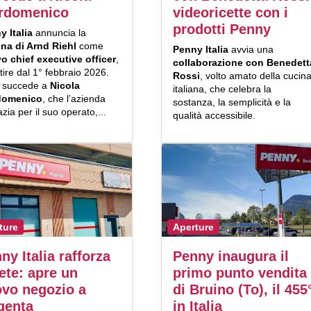
erdomenico
videoricette con i
prodotti Penny
y Italia
annuncia la
na di Arnd Riehl
come
Penny Italia
avvia una
vo
chief executive officer
,
collaborazione con
Benedett
tire dal 1° febbraio 2026.
Rossi
, volto amato della cucin
l succede a
Nicola
italiana, che celebra la
domenico
, che l’azienda
sostanza, la semplicità e la
azia per il suo operato,...
qualità accessibile.
ture
Aperture
ny Italia rafforza
Penny inaugura il
rete: apre un
primo punto vendita
vo negozio a
di Bruino (To), il 455
genta
in Italia