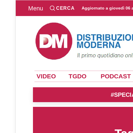
Menu
CERCA
Aggiornato a
giovedì 06 
VIDEO
TGDO
PODCAST
#SPECI