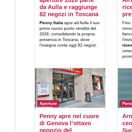
da Aulla e raggiunge
ric
82 negozi in Toscana
pre
Penny Italia
apre ad Aulla il suo
Fino 
primo nuovo punto vendita del
rinno
2026, consolidando la propria
fianc
presenza in Toscana, dove
l’iniz
l’insegna conta oggi 82 negozi.
rice
unisc
prom
Aperture
Pers
Penny apre nel cuore
Arn
di Genova l’ottavo
ceo
negozio del
Suc