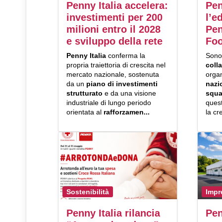
Penny Italia accelera:
Pen
investimenti per 200
l’e
milioni entro il 2028
Pen
e sviluppo della rete
Foo
Penny Italia
conferma la
Son
propria traiettoria di crescita nel
colla
mercato nazionale, sostenuta
organ
da un
piano di investimenti
nazi
strutturato
e da una visione
squa
industriale di lungo periodo
quest
orientata al
rafforzamen...
la cr
Sostenibilità
Impr
Penny Italia rilancia
Pen