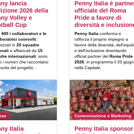
ny lancia
Penny Italia è partne
dizione 2026 della
ufficiale del Roma
ny Volley e
Pride a favore di
tball Cup
diversità e inclusion
o
400 i collaboratori e le
Penny Italia
conferma e
boratrici coinvolti
,
rafforza il proprio impegno a
izzati in
20 squadre
favore della diversità, dell’equit
onali
e affiancati da
15
e dell’inclusione diventando
dre internazionali
: sono
official partner del
Roma Pride
i i numeri che raccontano
2026
, in programma il 20 giug
escita del progetto...
nella Capitale.
ese
Comunicazione e Marketing
ny Italia
Penny Italia sponsor