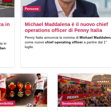
Persone
za in
Michael Maddalena è il nuovo chief
operations officer di Penny Italia
Penny Italia annuncia la nomina di
Michael Maddalen
come nuovo
chief operating officer
a partire dal 1°
ta in
luglio.
San
enibilità
Sostenibilità