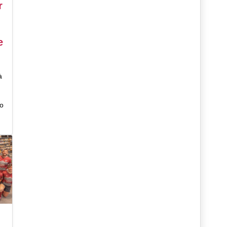
r
e
à
no