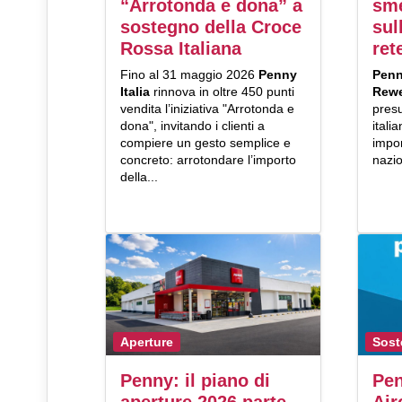
“Arrotonda e dona” a
sme
sostegno della Croce
sul
Rossa Italiana
ret
Fino al 31 maggio 2026
Penny
Penn
Italia
rinnova in oltre 450 punti
Rew
vendita l’iniziativa "Arrotonda e
presu
dona", invitando i clienti a
itali
compiere un gesto semplice e
impo
concreto: arrotondare l’importo
nazio
della...
Aperture
Sost
Penny: il piano di
Pen
aperture 2026 parte
Air