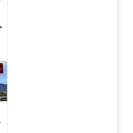
a
a
°