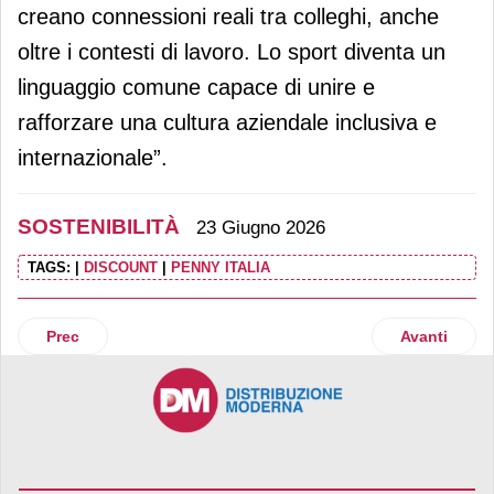
creano connessioni reali tra colleghi, anche
oltre i contesti di lavoro. Lo sport diventa un
linguaggio comune capace di unire e
rafforzare una cultura aziendale inclusiva e
internazionale”.
SOSTENIBILITÀ
23 Giugno 2026
TAGS:
|
DISCOUNT
|
PENNY ITALIA
Articolo precedente: Logistica Uno pubblica il suo secondo 
Articolo suc
Prec
Avanti