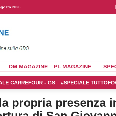
agosto 2026
DM MAGAZINE
PL MAGAZINE
SPEC
ALE CARREFOUR - GS
#SPECIALE TUTTOFO
la propria presenza i
pertura di San Giovann