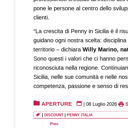
pone le persone al centro dello svilupp
clienti.
“La crescita di Penny in Sicilia è il ri
guidano ogni nostra scelta: disciplina 
territorio – dichiara
Willy Marino, na
Sono questi i valori che ci hanno per
riconosciuta nella regione. Continuia
Sicilia, nelle sue comunità e nelle n
competenza, passione e senso di respo
APERTURE
|
08 Luglio 2026
|
DISCOUNT
|
PENNY ITALIA
Articolo precedente: Gruppo Unicomm cre
Prec