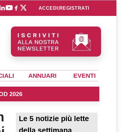
ACCEDI
|
REGISTRATI
IALI
ANNUARI
EVENTI
OD 2026
n
Le 5 notizie più lette
i
della settimana