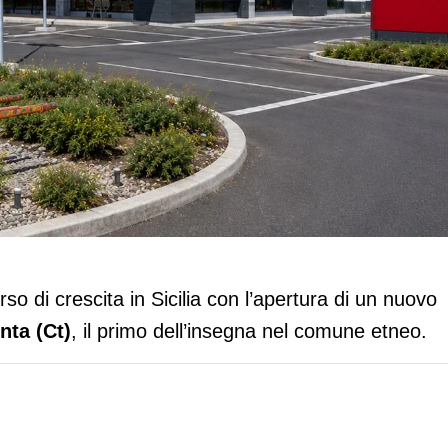
senza in Sicilia con l’apertura di San
rso di crescita in Sicilia con l’apertura di un nuovo
nta (Ct)
, il primo dell’insegna nel comune etneo.