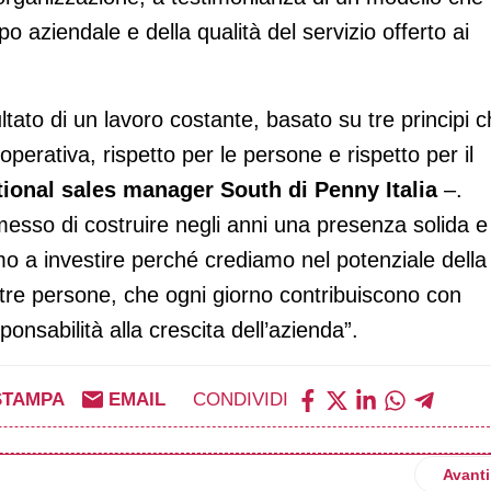
o aziendale e della qualità del servizio offerto ai
sultato di un lavoro costante, basato su tre principi 
operativa, rispetto per le persone e rispetto per il
tional sales manager South di Penny Italia
–.
messo di costruire negli anni una presenza solida e
mo a investire perché crediamo nel potenziale della
ostre persone, che ogni giorno contribuiscono con
nsabilità alla crescita dell’azienda”.
STAMPA
EMAIL
CONDIVIDI
sce in Toscana: in arrivo lo store Famila a Calcinaia (Pi)
Artico
Avanti