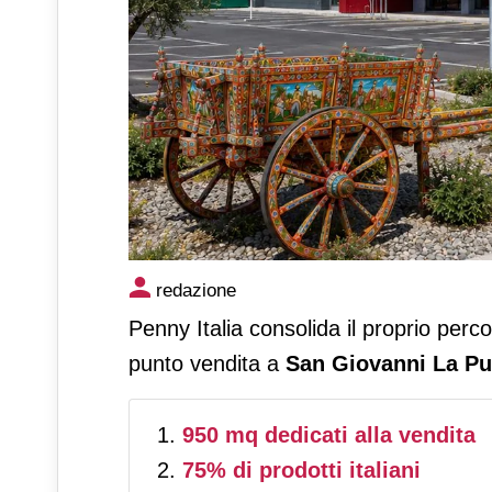
Penny rafforza la propria pre
redazione
Giovanni La Punta (Ct)
Penny Italia consolida il proprio perco
punto vendita a
San Giovanni La Pu
950 mq dedicati alla vendita
75% di prodotti italiani