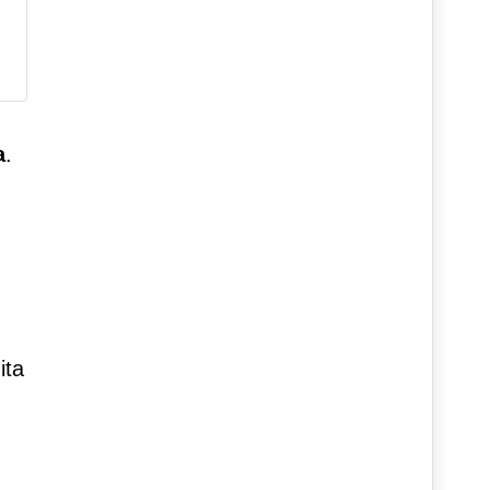
a
.
ita