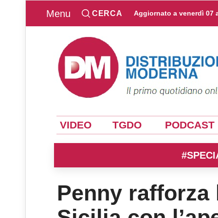
Menu
CERCA
Aggiornato a
venerdì 07 
VIDEO
TGDO
PODCAST
#SPECI
Penny rafforza 
Sicilia con l’a