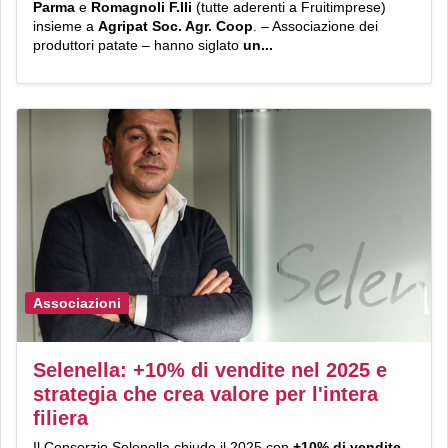
Parma
e
Romagnoli F.lli
(tutte aderenti a Fruitimprese)
insieme a
Agripat Soc. Agr. Coop
. – Associazione dei
produttori patate – hanno siglato
un...
Associazioni
Selenella: +10% di vendite nel 2025 e
strategia che crea valore per l'intera
filiera
Il
Consorzio Selenella chiude il 2025 con
+10% di vendite