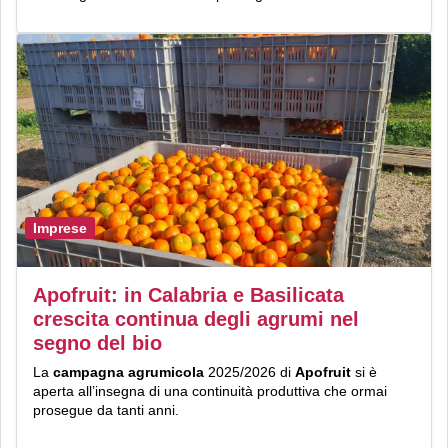
Imprese
Apofruit: in Calabria e Basilicata
crescita continua degli agrumi nel
segno del bio
La
campagna
agrumicola
2025/2026 di
Apofruit
si è
aperta all’insegna di una continuità produttiva che ormai
prosegue da tanti anni.