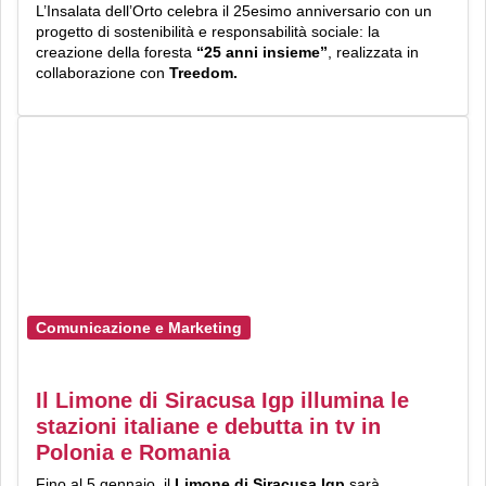
L’Insalata dell’Orto celebra il 25esimo anniversario con un
progetto di sostenibilità e responsabilità sociale: la
creazione della foresta
“25 anni insieme”
, realizzata in
collaborazione con
Treedom.
Comunicazione e Marketing
Il Limone di Siracusa Igp illumina le
stazioni italiane e debutta in tv in
Polonia e Romania
Fino al 5 gennaio, il
Limone
di Siracusa I
gp
sarà