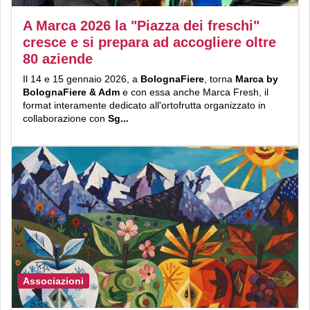
A Marca 2026 la "Piazza dei freschi"
cresce e si prepara ad accogliere oltre
80 aziende
Il 14 e 15 gennaio 2026, a
BolognaFiere
, torna
Marca
by
BolognaFiere & Adm
e con essa anche Marca Fresh, il
format interamente dedicato all'ortofrutta organizzato in
collaborazione con
Sg...
Associazioni