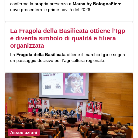
conferma la propria presenza a
Marca by BolognaFiere
,
dove presenterà le prime novità del 2026.
La Fragola della Basilicata ottiene l’Igp
e diventa simbolo di qualità e filiera
organizzata
La
Fragola della Basilicata
ottiene il marchio
Igp
e segna
un passaggio decisivo per l’agricoltura regionale.
Associazioni