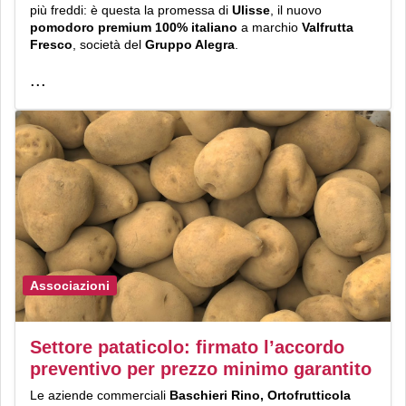
più freddi: è questa la promessa di
Ulisse
, il nuovo
pomodoro premium 100% italiano
a marchio
Valfrutta
Fresco
, società del
Gruppo Alegra
.
...
Associazioni
Settore pataticolo: firmato l’accordo
preventivo per prezzo minimo garantito
Le aziende commerciali
Baschieri Rino, Ortofrutticola