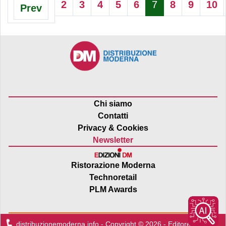
2
3
4
5
6
7
8
9
10
Prev
Pagina 7 di 16
Chi siamo
Contatti
Privacy & Cookies
Newsletter
Ristorazione Moderna
Technoretail
PLM Awards
distribuzionemoderna.info - Copyright © 2026 - Editore:
Edra