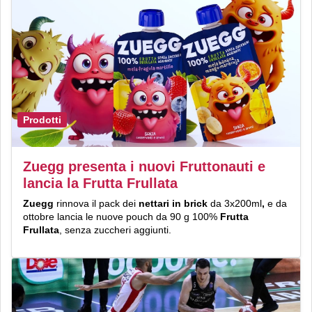
Prodotti
Zuegg presenta i nuovi Fruttonauti e
lancia la Frutta Frullata
Zuegg
rinnova il pack dei
nettari in brick
da 3x200ml
,
e da
ottobre lancia le nuove pouch da 90 g 100%
Frutta
Frullata
, senza zuccheri aggiunti.