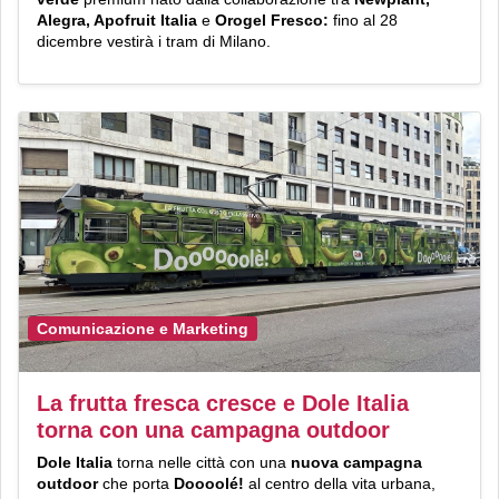
Alegra, Apofruit Italia
e
Orogel Fresco:
fino al 28
dicembre vestirà i tram di Milano.
Comunicazione e Marketing
La frutta fresca cresce e Dole Italia
torna con una campagna outdoor
Dole Italia
torna nelle città con una
nuova campagna
outdoor
che porta
Doooolé!
al centro della vita urbana,