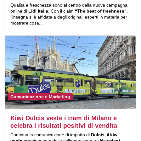
Qualità e freschezza sono al centro della nuova campagna
online di
Lidl Italia
. Con il claim
“The beat of freshness”
,
l'insegna si è affidata a degli originali esperti in materia per
mostrare cosa...
Comunicazione e Marketing
Kiwi Dulcis veste i tram di Milano e
celebra i risultati positivi di vendita
Continua la comunicazione di impatto di
Dulcis
, il
kiwi
verde
premium nato dalla collaborazione tra
Newplant,