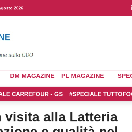
agosto 2026
DM MAGAZINE
PL MAGAZINE
SPEC
ALE CARREFOUR - GS
#SPECIALE TUTTOFO
 visita alla Latteria
zione e qualità nel