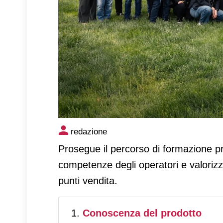
Etruria Retail in visita alla 
redazione
percorso di crescita
Prosegue il percorso di formazione
competenze degli operatori e valorizza
punti vendita.
Conoscenza del prodotto