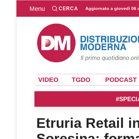
Menu
CERCA
Aggiornato a
giovedì 06 
VIDEO
TGDO
PODCAST
#SPECI
Etruria Retail in
Soresina: forma