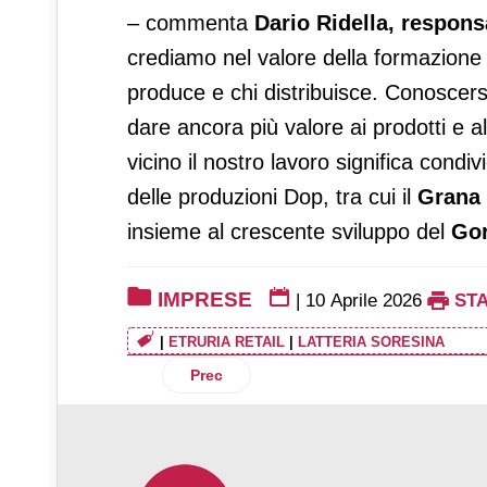
– commenta
Dario Ridella, respons
crediamo nel valore della formazione lu
produce e chi distribuisce. Conoscers
dare ancora più valore ai prodotti e 
vicino il nostro lavoro significa condiv
delle produzioni Dop, tra cui il
Grana
insieme al crescente sviluppo del
Go
IMPRESE
|
10 Aprile 2026
ST
|
ETRURIA RETAIL
|
LATTERIA SORESINA
Articolo precedente: Equipe del Casale: 
Prec