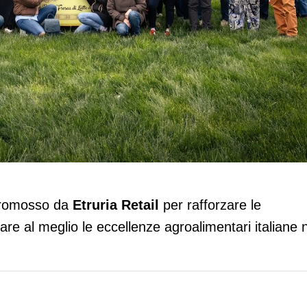
Latteria Soresina: formazione e qualità ne
 promosso da
Etruria Retail
per rafforzare le
re al meglio le eccellenze agroalimentari italiane 