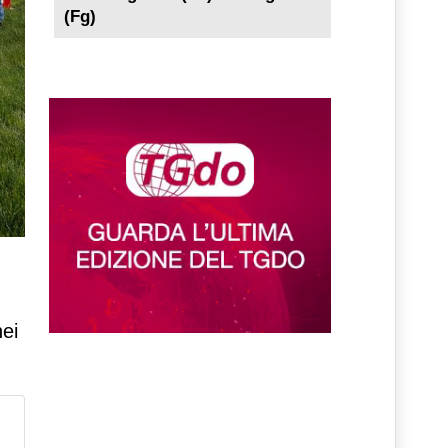
(Fg)
l
nei