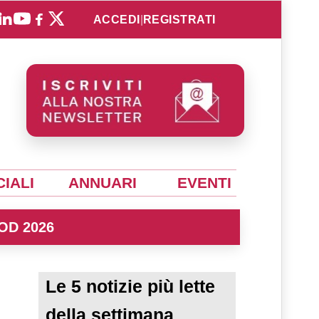
ACCEDI
|
REGISTRATI
IALI
ANNUARI
EVENTI
OD 2026
Le 5 notizie più lette
della settimana