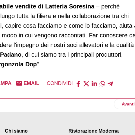
abile vendite di Latteria Soresina
– perché
ngo tutta la filiera e nella collaborazione tra chi
i, capire cosa facciamo e come lo facciamo, aiuta 
al modo in cui vengono raccontati. Far conoscere d
idere l’impegno dei nostri soci allevatori e la qualità
 Padano
, di cui siamo tra i principali produttori,
rgonzola Dop
”.
AMPA
EMAIL
CONDIVIDI
nasce il nuovo polo italiano degli snack dolci e salati
Artico
Avanti
Chi siamo
Ristorazione Moderna