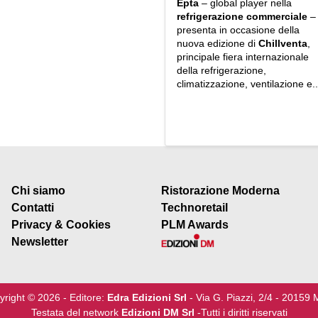
Epta
– global player nella
refrigerazione
commerciale
–
presenta in occasione della
nuova edizione di
Chillventa
,
principale fiera internazionale
della refrigerazione,
climatizzazione, ventilazione e..
Chi siamo
Ristorazione Moderna
Contatti
Technoretail
Privacy & Cookies
PLM Awards
Newsletter
yright © 2026 - Editore:
Edra Edizioni Srl
- Via G. Piazzi, 2/4 - 20159 
Testata del network
Edizioni DM Srl
-Tutti i diritti riservati