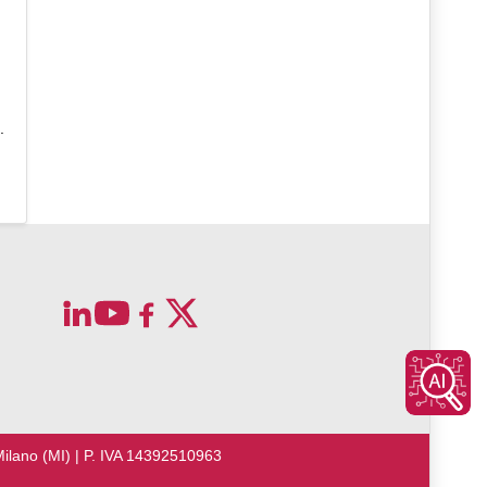
.
Milano (MI) | P. IVA 14392510963