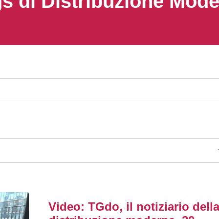
s di Distribuzione Mod
Video: TGdo, il notiziario dell