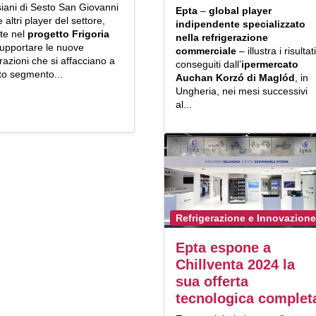
iani di Sesto San Giovanni
Epta
–
global player
e altri player del settore,
indipendente specializzato
ste nel
progetto Frigoria
nella refrigerazione
supportare le nuove
commerciale
– illustra i risultati
azioni che si affacciano a
conseguiti dall’
ipermercato
to segmento...
Auchan Korzó di Maglód
, in
Ungheria, nei mesi successivi
al...
Refrigerazione e Innovazione
Epta espone a
Chillventa 2024 la
sua offerta
tecnologica complet