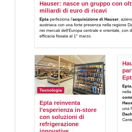
Hauser: nasce un gruppo con olt
miliardi di euro di ricavi
Epta
perfeziona l’
acquisizione di Hauser
, azien
austriaca con una forte presenza nella regione D
nei mercati dell’Europa centrale e orientale, con d
efficacia fissata al 1° marzo.
Hau
par
Ept
Epta
Tecnologia
nell
comm
Epta reinventa
Haus
una f
l'esperienza in-store
Dac
con soluzioni di
Centr
refrigerazione
innovative