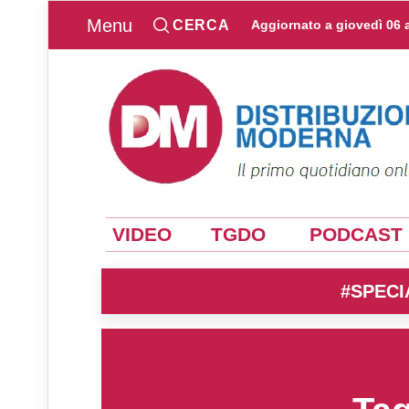
Menu
CERCA
Aggiornato a
giovedì 06 
VIDEO
TGDO
PODCAST
#SPECI