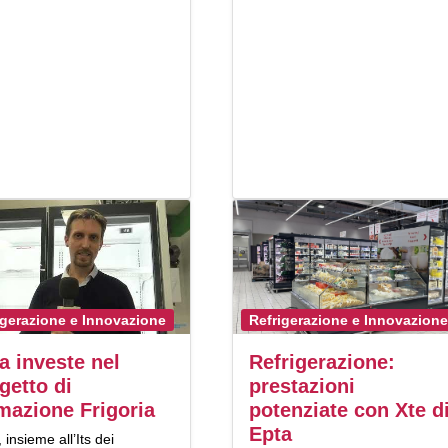
igerazione e Innovazione
Refrigerazione e Innovazione
a investe nel
Refrigerazione:
getto di
prestazioni
mazione Frigoria
potenziate con Xte d
Epta
, insieme all’Its dei