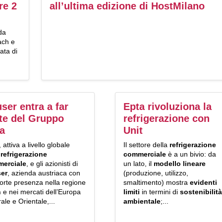
re 2
all’ultima edizione di HostMilano
da
ach e
ata di
ser entra a far
Epta rivoluziona la
te del Gruppo
refrigerazione con
a
Unit
, attiva a livello globale
Il settore della
refrigerazione
a
refrigerazione
commerciale
è a un bivio: da
erciale
, e gli azionisti di
un lato, il
modello lineare
er
, azienda austriaca con
(produzione, utilizzo,
orte presenza nella regione
smaltimento) mostra
evidenti
h
e nei mercati dell’Europa
limiti
in termini di
sostenibilità
ale e Orientale,...
ambientale
;...