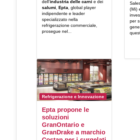
dell’
industria delle carni
e dei
Sales
salumi
,
Epta
, global player
(Mi) 
indipendente e leader
inve
specializzato nella
per 
refrigerazione commerciale,
gener
prosegue nel...
ques
Refrigerazione e Innovazione
Epta propone le
soluzioni
GranOntario e
GranDrake a marchio
Costan per i surgelati