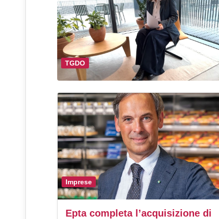
TGDO
Imprese
Epta completa l’acquisizione di