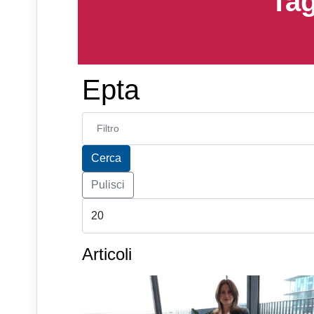
Tag
Epta
Inserisci parte del titolo
Cerca
Pulisci
Articoli