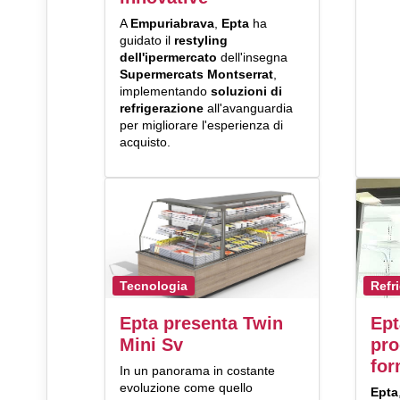
A
Empuriabrava
,
Epta
ha
guidato il
restyling
dell'ipermercato
dell'insegna
Supermercats Montserrat
,
implementando
soluzioni di
refrigerazione
all'avanguardia
per migliorare l'esperienza di
acquisto.
Tecnologia
Refr
Epta presenta Twin
Ept
Mini Sv
pro
for
In un panorama in costante
evoluzione come quello
Epta