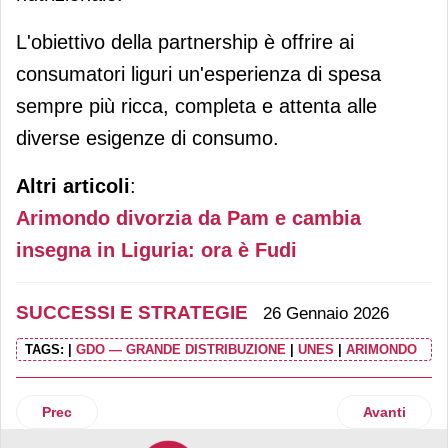
L'obiettivo della partnership è offrire ai
consumatori liguri un'esperienza di spesa
sempre più ricca, completa e attenta alle
diverse esigenze di consumo.
Altri articoli
:
Arimondo divorzia da Pam e cambia
insegna in Liguria: ora è Fudi
SUCCESSI E STRATEGIE
26 Gennaio 2026
TAGS:
|
GDO — GRANDE DISTRIBUZIONE
|
UNES
|
ARIMONDO
Articolo precedente: Action: nel 2025 le vendite nette salgo
Articolo suc
Prec
Avanti