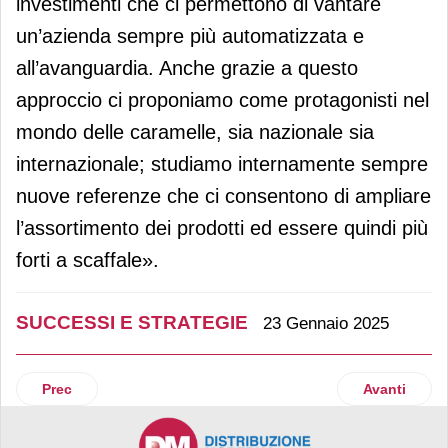
investimenti che ci permettono di vantare
un’azienda sempre più automatizzata e
all’avanguardia. Anche grazie a questo
approccio ci proponiamo come protagonisti nel
mondo delle caramelle, sia nazionale sia
internazionale; studiamo internamente sempre
nuove referenze che ci consentono di ampliare
l’assortimento dei prodotti ed essere quindi più
forti a scaffale».
SUCCESSI E STRATEGIE
23 Gennaio 2025
Articolo precedente: Lg, fatturato record nel 2024
Articolo suc
Prec
Avanti