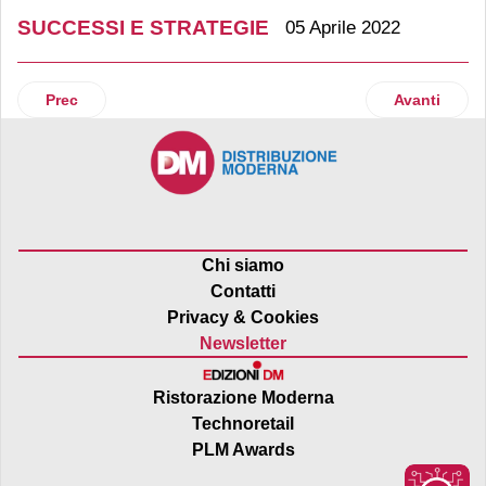
SUCCESSI E STRATEGIE
05 Aprile 2022
Articolo precedente: Rinaldo Franco: fatturato 2021 a +33%
Articolo suc
Prec
Avanti
Chi siamo
Contatti
Privacy & Cookies
Newsletter
Ristorazione Moderna
Technoretail
PLM Awards