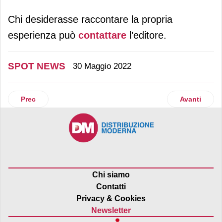
Chi desiderasse raccontare la propria
esperienza può
contattare
l’editore.
SPOT NEWS
30 Maggio 2022
Articolo precedente: Il Gruppo Crai lancia una nuova iniziati
Articolo suc
Prec
Avanti
Chi siamo
Contatti
Privacy & Cookies
Newsletter