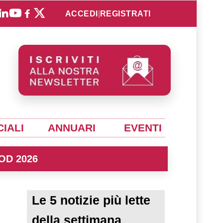
ACCEDI
|
REGISTRATI
IALI
ANNUARI
EVENTI
OD 2026
Le 5 notizie più lette
della settimana