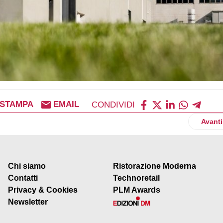
STAMPA
EMAIL
CONDIVIDI
incontra l’innovazione: Still presenta lo stoccatore automatico E
Artico
Avanti
Chi siamo
Ristorazione Moderna
Contatti
Technoretail
Privacy & Cookies
PLM Awards
Newsletter