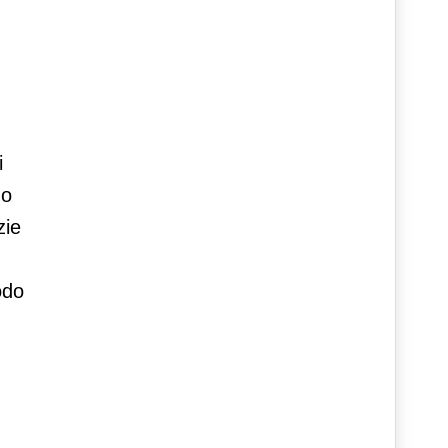
,
i
do
zie
odo