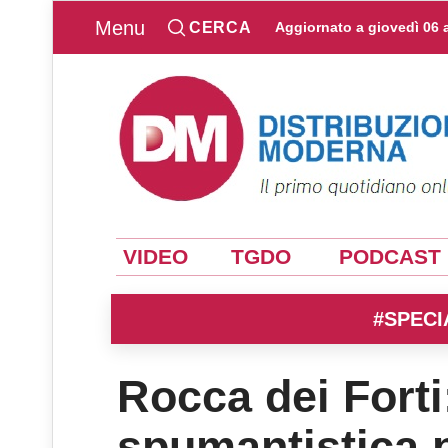
Menu
CERCA
Aggiornato a
giovedì 06 
VIDEO
TGDO
PODCAST
#SPECI
Rocca dei Forti:
spumantistica 