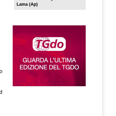
Lama (Ap)
to
d