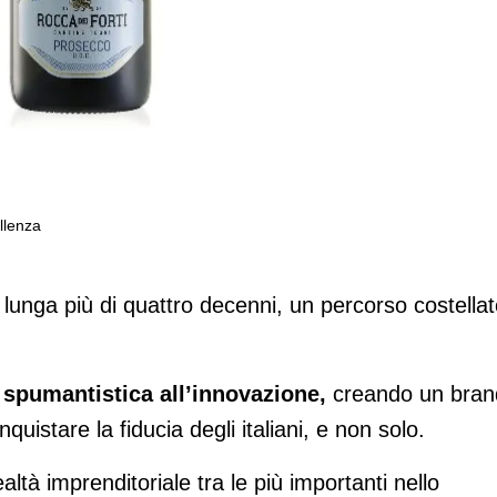
llenza
e spumantistica per eccellenza
 lunga più di quattro decenni, un percorso costella
 spumantistica all’innovazione,
creando un bran
uistare la fiducia degli italiani, e non solo.
ealtà imprenditoriale tra le più importanti nello