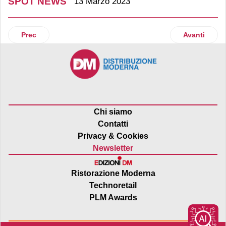
SPOT NEWS
13 Marzo 2023
Articolo precedente: MITSafetrans propone MITRetail, il serv
Articolo suc
Prec
Avanti
Chi siamo
Contatti
Privacy & Cookies
Newsletter
Ristorazione Moderna
Technoretail
PLM Awards