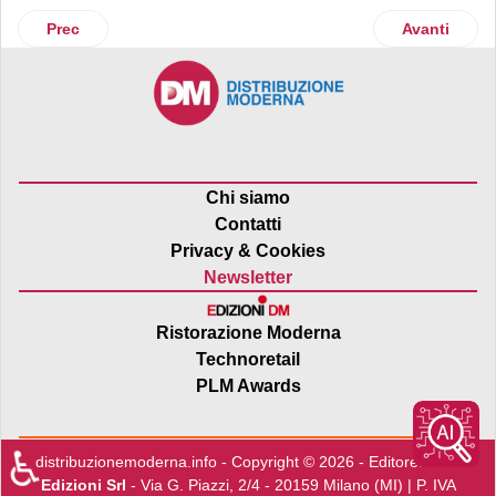
Articolo precedente: Lo yogurt greco di Olympus conquista 
Articolo suc
Prec
Avanti
Chi siamo
Contatti
Privacy & Cookies
Newsletter
Ristorazione Moderna
Technoretail
PLM Awards
♿
distribuzionemoderna.info - Copyright © 2026 - Editore:
Edra
Edizioni Srl
- Via G. Piazzi, 2/4 - 20159 Milano (MI) | P. IVA