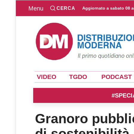
Menu
CERCA
Aggiornato a
sabato 08 
VIDEO
TGDO
PODCAST
#SPECI
Granoro pubblic
di sostenibilità