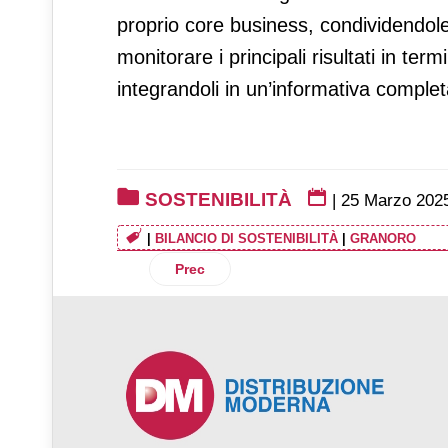
proprio core business, condividendole 
monitorare i principali risultati in ter
integrandoli in un’informativa comple
SOSTENIBILITÀ
|
25 Marzo 202
|
BILANCIO DI SOSTENIBILITÀ
|
GRANORO
Articolo precedente: Too Good To Go, a T
Prec