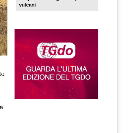
vulcani
to
la