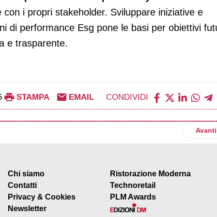
con i propri stakeholder. Sviluppare iniziative e
mini di performance Esg pone le basi per obiettivi futu
ta e trasparente.
5
STAMPA
EMAIL
CONDIVIDI
orino salvati oltre 900 mila pasti
Artico
Avanti
Chi siamo
Ristorazione Moderna
Contatti
Technoretail
Privacy & Cookies
PLM Awards
Newsletter