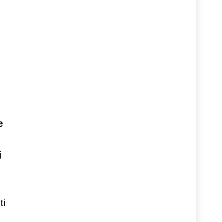
e
i
ti