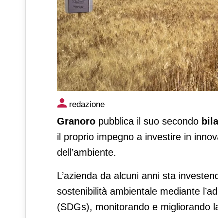
Granoro pubblica il secondo 
redazione
Granoro
pubblica il suo secondo
bil
il proprio impegno a investire in inn
dell’ambiente.
L’azienda da alcuni anni sta investend
sostenibilità ambientale mediante l’ad
(SDGs), monitorando e migliorando la