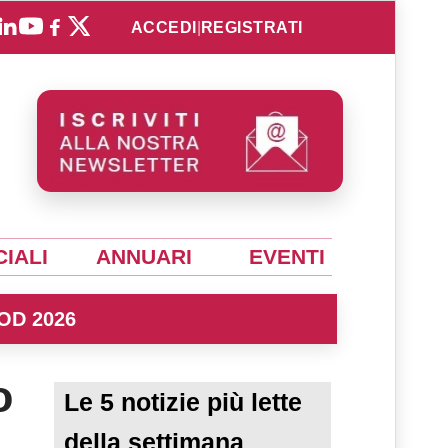
ACCEDI
|
REGISTRATI
IALI
ANNUARI
EVENTI
OD 2026
o
Le 5 notizie più lette
della settimana