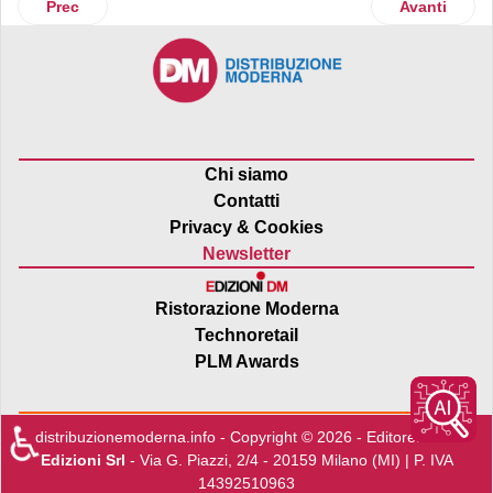
Articolo precedente: Carel lancia il suo secondo piano di so
Articolo suc
Prec
Avanti
Chi siamo
Contatti
Privacy & Cookies
Newsletter
Ristorazione Moderna
Technoretail
PLM Awards
♿
distribuzionemoderna.info - Copyright © 2026 - Editore:
Edra
Edizioni Srl
- Via G. Piazzi, 2/4 - 20159 Milano (MI) | P. IVA
14392510963