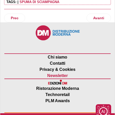
TAGS:
|
SPUMA DI SCIAMPAGNA
Articolo precedente: Parità di genere, Ponti ottiene la certif
Articolo su
Prec
Avanti
Chi siamo
Contatti
Privacy & Cookies
Newsletter
Ristorazione Moderna
Technoretail
PLM Awards