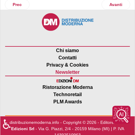
Articolo precedente: Clai sostiene Banco Alimentare
Articolo suc
Prec
Avanti
Chi siamo
Contatti
Privacy & Cookies
Newsletter
Ristorazione Moderna
Technoretail
PLM Awards
♿
distribuzionemoderna.info - Copyright © 2026 - Editore:
Edra
Edizioni Srl
- Via G. Piazzi, 2/4 - 20159 Milano (MI) | P. IVA
14392510963