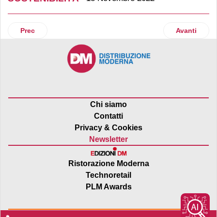
Articolo precedente: Rovagnati implementa il nuovo sistema 
Articolo suc
Prec
Avanti
Chi siamo
Contatti
Privacy & Cookies
Newsletter
Ristorazione Moderna
Technoretail
PLM Awards