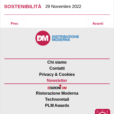
SOSTENIBILITÀ
29 Novembre 2022
Articolo precedente: Alpla in prima linea per sostenere la circ
Articolo suc
Prec
Avanti
Chi siamo
Contatti
Privacy & Cookies
Newsletter
Ristorazione Moderna
Technoretail
PLM Awards