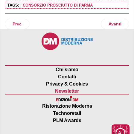
TAGS:
|
CONSORZIO PROSCIUTTO DI PARMA
Articolo precedente: Cameo con Sos Villaggi per il benesse
Articolo succ
Prec
Avanti
Chi siamo
Contatti
Privacy & Cookies
Newsletter
Ristorazione Moderna
Technoretail
PLM Awards