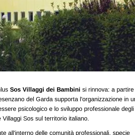
l benessere psicologico degli educator
nlus
Sos Villaggi dei Bambini
si rinnova: a partire
Desenzano del Garda supporta l’organizzazione in u
essere psicologico e lo sviluppo professionale degli
illaggi Sos sul territorio italiano.
te all’interno delle comunità professionali, specie