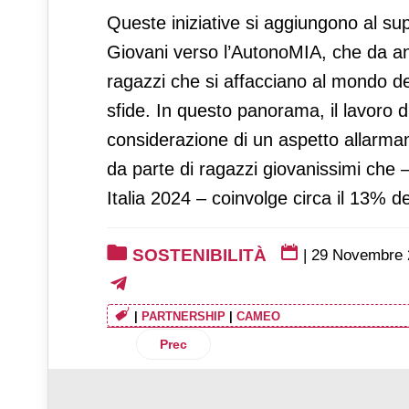
Queste iniziative si aggiungono al su
Giovani verso l’AutonoMIA, che da ann
ragazzi che si affacciano al mondo de
sfide. In questo panorama, il lavoro d
considerazione di un aspetto allarma
da parte di ragazzi giovanissimi che
Italia 2024 – coinvolge circa il 13% d
SOSTENIBILITÀ
|
29 Novembre 
|
PARTNERSHIP
|
CAMEO
Articolo precedente: Il Gruppo Amadori p
Prec