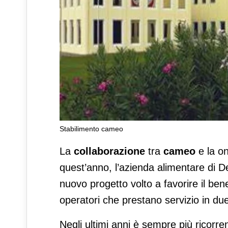
Stabilimento cameo
Cameo con Sos Villaggi per i
La
collaborazione
tra
cameo
e la o
quest’anno, l’azienda alimentare di 
nuovo progetto volto a favorire il ben
operatori che prestano servizio in due V
Negli ultimi anni è sempre più ricorren