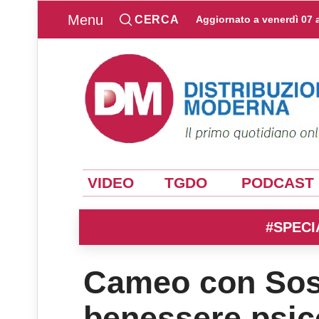
Menu
CERCA
Aggiornato a
venerdì 07 
VIDEO
TGDO
PODCAST
#SPECI
Cameo con Sos V
benessere psic