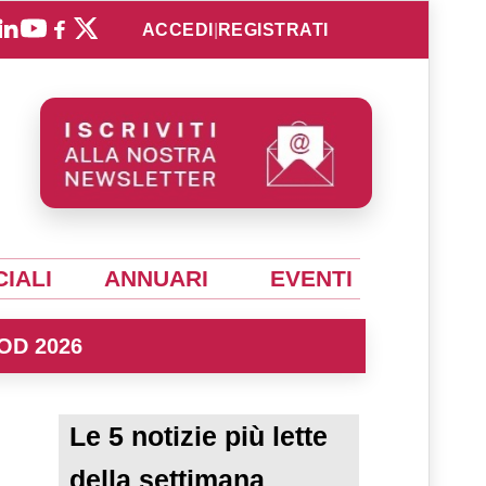
ACCEDI
|
REGISTRATI
IALI
ANNUARI
EVENTI
OD 2026
Le 5 notizie più lette
della settimana