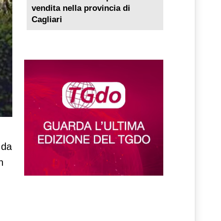
vendita nella provincia di
Cagliari
i
 da
n