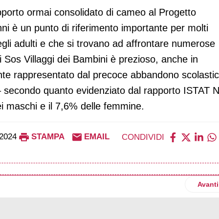
pporto ormai consolidato di cameo al Progetto
i è un punto di riferimento importante per molti
gli adulti e che si trovano ad affrontare numerose
i Sos Villaggi dei Bambini è prezioso, anche in
nte rappresentato dal precoce abbandono scolasti
 – secondo quanto evidenziato dal rapporto ISTAT N
ei maschi e il 7,6% delle femmine.
2024
STAMPA
EMAIL
CONDIVIDI
resenta il suo quarto Report di sostenibilità
Artico
Avanti