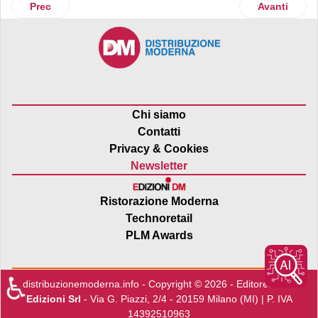
Articolo precedente: Morìa del kiwi, Zespri investe in Italia
Articolo succ
Prec
Avanti
Chi siamo
Contatti
Privacy & Cookies
Newsletter
Ristorazione Moderna
Technoretail
PLM Awards
♿
distribuzionemoderna.info - Copyright © 2026 - Editore:
Edra
Edizioni Srl
- Via G. Piazzi, 2/4 - 20159 Milano (MI) | P. IVA
14392510963