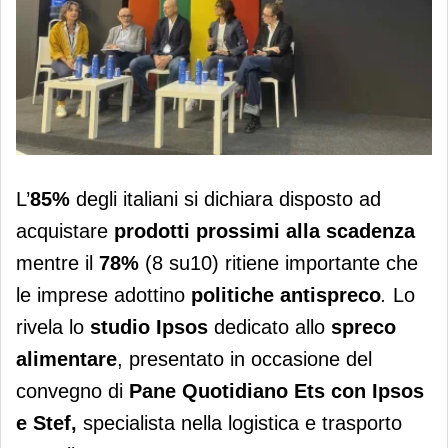
Politiche antispreco, per 8 italiani su
L’
85%
degli italiani si dichiara disposto ad
10 è importante che le imprese le
acquistare
prodotti prossimi alla scadenza
adottino
mentre il
78%
(8 su10) ritiene importante che
le imprese adottino
politiche antispreco
.
Lo
rivela lo
studio Ipsos
dedicato allo
spreco
alimentare
, presentato in occasione del
convegno di
Pane Quotidiano
Ets con Ipsos
e Stef,
specialista nella logistica e trasporto