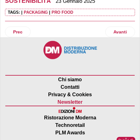
SOSTENIBILITÀ
23 Gennaio 2025
TAGS:
|
PACKAGING
|
PRO FOOD
Articolo precedente: Installato un ecocompattatore nel Con
Articolo suc
Prec
Avanti
Chi siamo
Contatti
Privacy & Cookies
Newsletter
Ristorazione Moderna
Technoretail
PLM Awards