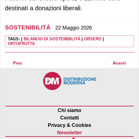
destinati a donazioni liberali.
SOSTENIBILITÀ
22 Maggio 2026
TAGS:
|
BILANCIO DI SOSTENIBILITÀ
|
ORSERO
|
ORTOFRUTTA
Articolo precedente: Eridania: torna il laboratorio “Zuccher
Articolo succ
Prec
Avanti
Chi siamo
Contatti
Privacy & Cookies
Newsletter