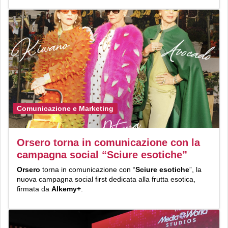
Comunicazione e Marketing
Orsero torna in comunicazione con la
campagna social “Sciure esotiche”
Orsero
torna in comunicazione con “
Sciure
e
sotiche
”, la
nuova campagna social first dedicata alla frutta esotica,
firmata da
Alkemy+
.