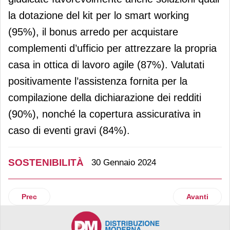
la dotazione del kit per lo smart working
(95%), il bonus arredo per acquistare
complementi d’ufficio per attrezzare la propria
casa in ottica di lavoro agile (87%). Valutati
positivamente l’assistenza fornita per la
compilazione della dichiarazione dei redditi
(90%), nonché la copertura assicurativa in
caso di eventi gravi (84%).
SOSTENIBILITÀ
30 Gennaio 2024
Articolo precedente: Madama Oliva rinnova il pack della lin
Articolo suc
Prec
Avanti