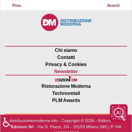
Articolo precedente: L’agricoltura aeroponica di Agricooltu
Articolo suc
Prec
Avanti
Chi siamo
Contatti
Privacy & Cookies
Newsletter
Ristorazione Moderna
Technoretail
PLM Awards
♿
distribuzionemoderna.info - Copyright © 2026 - Editore:
Edra
Edizioni Srl
- Via G. Piazzi, 2/4 - 20159 Milano (MI) | P. IVA