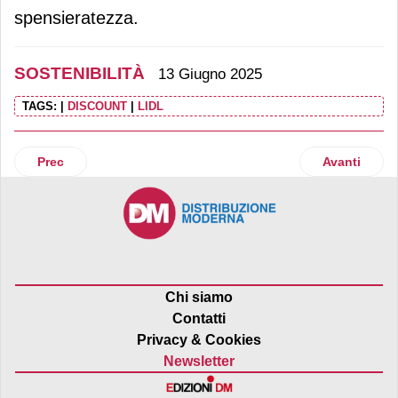
spensieratezza.
SOSTENIBILITÀ
13 Giugno 2025
TAGS:
|
DISCOUNT
|
LIDL
Articolo precedente: Mestieri in crescita (Iper La grande i),
Articolo suc
Prec
Avanti
Chi siamo
Contatti
Privacy & Cookies
Newsletter