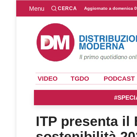
Menu
CERCA
Aggiornato a
domenica 0
VIDEO
TGDO
PODCAST
#SPECI
ITP presenta il 
sostenibilità 2