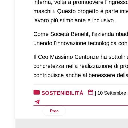
interna, volta a promuovere l'ingresso
maschili. Questo progetto è parte int
lavoro più stimolante e inclusivo.
Come Società Benefit, l’azienda ribad
unendo l'innovazione tecnologica con l'
Il Ceo Massimo Centonze ha sottoline
concretezza nella realizzazione di pr
contribuisce anche al benessere dell
SOSTENIBILITÀ
|
10 Settembre
Articolo precedente: Paglieri pubblica il
Prec