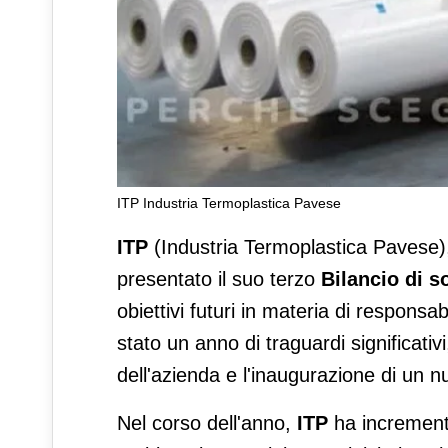
ITP Industria Termoplastica Pavese
ITP presenta il Bilancio di so
ITP
(Industria Termoplastica Pavese),
presentato il suo terzo
Bilancio di so
obiettivi futuri in materia di responsa
stato un anno di traguardi significati
dell'azienda e l'inaugurazione di un n
Nel corso dell'anno,
ITP
ha incrementa