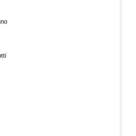
gno
tti