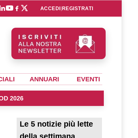
ACCEDI
|
REGISTRATI
IALI
ANNUARI
EVENTI
OD 2026
Le 5 notizie più lette
della settimana