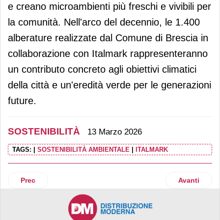
e creano microambienti più freschi e vivibili per
la comunità. Nell'arco del decennio, le 1.400
alberature realizzate dal Comune di Brescia in
collaborazione con Italmark rappresenteranno
un contributo concreto agli obiettivi climatici
della città e un'eredità verde per le generazioni
future.
SOSTENIBILITÀ
13 Marzo 2026
TAGS:
|
SOSTENIBILITÀ AMBIENTALE
|
ITALMARK
Articolo precedente: Fater: sottoscritto il contratto integra
Articolo suc
Prec
Avanti