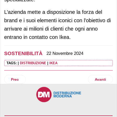
L’azienda mette a disposizione la forza del
brand e i suoi elementi iconici con l’obiettivo di
arrivare ai milioni di clienti che ogni anno
entrano in contatto con Ikea.
SOSTENIBILITÀ
22 Novembre 2024
TAGS:
|
DISTRIBUZIONE
|
IKEA
Articolo precedente: Conad: nasce la nuova linea premium 
Articolo suc
Prec
Avanti