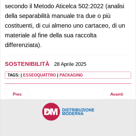
secondo il Metodo Aticelca 502:2022 (analisi
della separabilità manuale tra due o più
costituenti, di cui almeno uno cartaceo, di un
materiale al fine della sua raccolta
differenziata).
SOSTENIBILITÀ
28 Aprile 2025
TAGS:
|
ESSEOQUATTRO
|
PACKAGING
Articolo precedente: Surgital investe sul benessere e sulla
Articolo succ
Prec
Avanti