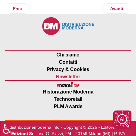
Articolo precedente: A Torre Annunziata inaugura Maximall
Articolo suc
Prec
Avanti
Chi siamo
Contatti
Privacy & Cookies
Newsletter
Ristorazione Moderna
Technoretail
PLM Awards
♿
distribuzionemoderna.info - Copyright © 2026 - Editore:
Edra
Edizioni Srl
- Via G. Piazzi, 2/4 - 20159 Milano (MI) | P. IVA