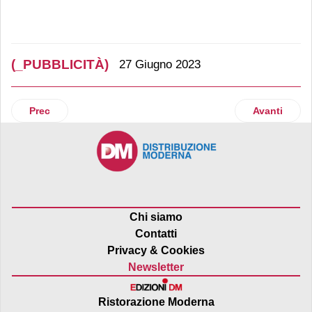
(_PUBBLICITÀ)
27 Giugno 2023
Articolo precedente: Martini Alimentare, torna la limited 
Articolo su
Prec
Avanti
Chi siamo
Contatti
Privacy & Cookies
Newsletter
Ristorazione Moderna