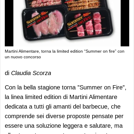
Martini Alimentare, torna la limited edition “Summer on fire” con
un nuovo concorso
Martini Alimentare, torna la limited
di
Claudia Scorza
edition “Summer on fire” con un
nuovo concorso
Con la bella stagione torna ”Summer on Fire”,
la linea limited edition di Martini Alimentare
dedicata a tutti gli amanti del barbecue, che
comprende sei diverse proposte pensate per
essere una soluzione leggera e salutare, ma