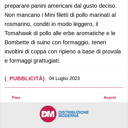
preparare panini americani dal gusto deciso.
Non mancano i Mini filetti di pollo marinati al
rosmarino, conditi in modo leggero, il
Tomahawk di pollo alle erbe aromatiche e le
Bombette di suino con formaggio, teneri
involtini di coppa con ripieno a base di provola
e formaggi grattugiati.
(_PUBBLICITÀ)
04 Luglio 2023
Articolo precedente: Vileda torna in tv con Turbo Smart
Articolo suc
Prec
Avanti