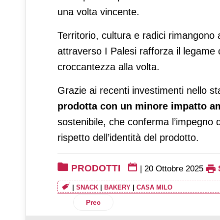
una volta vincente.
Territorio, cultura e radici rimangono 
attraverso I Palesi rafforza il legame
croccantezza alla volta.
Grazie ai recenti investimenti nello s
prodotta con un minore impatto a
sostenibile, che conferma l’impegno d
rispetto dell’identità del prodotto.
PRODOTTI
|
20 Ottobre 2025
|
SNACK
|
BAKERY
|
CASA MILO
Articolo precedente: Pernigotti: arriva s
Prec