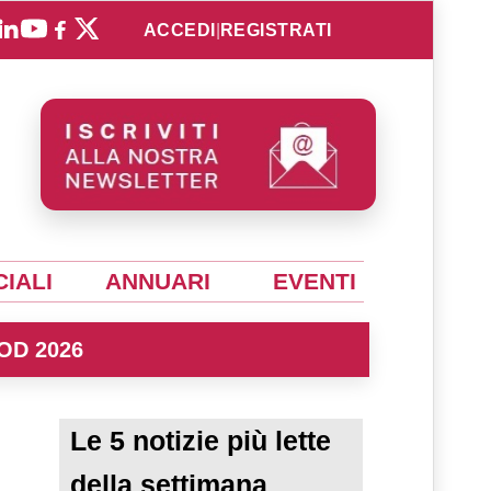
ACCEDI
|
REGISTRATI
IALI
ANNUARI
EVENTI
OD 2026
Le 5 notizie più lette
della settimana