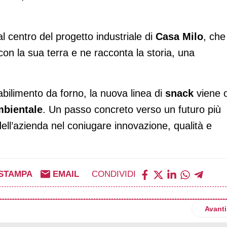
al centro del progetto industriale di
Casa Milo
, che
 con la sua terra e ne racconta la storia, una
tabilimento da forno, la nuova linea di
snack
viene 
mbientale
. Un passo concreto verso un futuro più
ell’azienda nel coniugare innovazione, qualità e
STAMPA
EMAIL
CONDIVIDI
ugli scaffali il nuovo Gianduiotto al pistacchio
Artico
Avanti