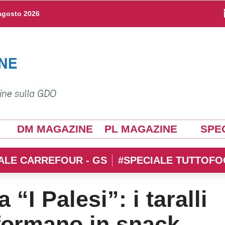
agosto 2026
DM MAGAZINE
PL MAGAZINE
SPEC
ALE CARREFOUR - GS
#SPECIALE TUTTOFO
 “I Palesi”: i taralli
sformano in snack