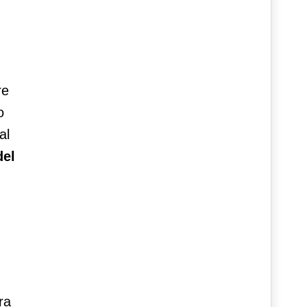
re
o
al
del
ra