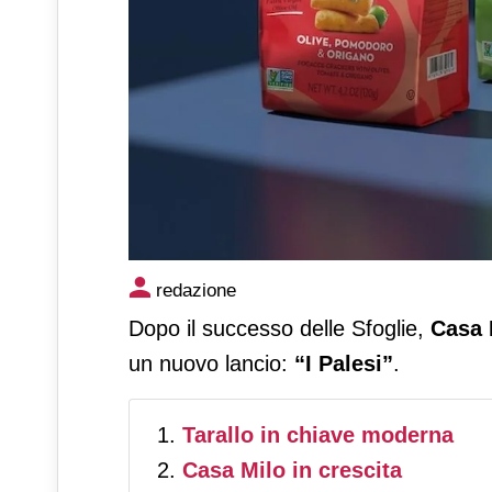
Casa Milo lancia “I Palesi”: i
redazione
innovativi
Dopo il successo delle Sfoglie,
Casa 
un nuovo lancio:
“I Palesi”
.
Tarallo in chiave moderna
Casa Milo in crescita