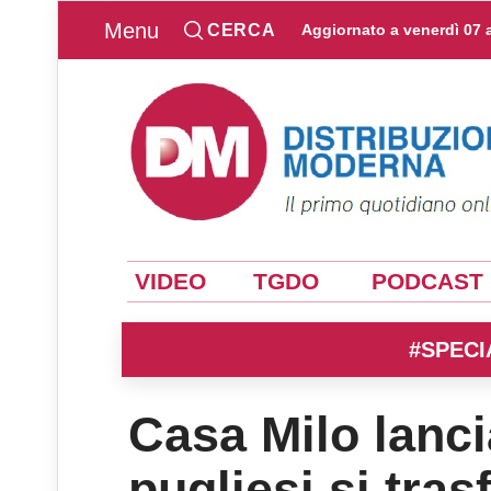
Menu
CERCA
Aggiornato a
venerdì 07 
VIDEO
TGDO
PODCAST
#SPECI
Casa Milo lancia
pugliesi si tra