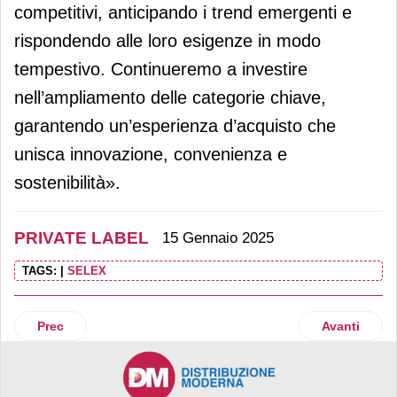
competitivi, anticipando i trend emergenti e
rispondendo alle loro esigenze in modo
tempestivo. Continueremo a investire
nell’ampliamento delle categorie chiave,
garantendo un’esperienza d’acquisto che
unisca innovazione, convenienza e
sostenibilità».
PRIVATE LABEL
15 Gennaio 2025
TAGS:
|
SELEX
Articolo precedente: Distribuzione, un prodotto venduto su
Articolo suc
Prec
Avanti