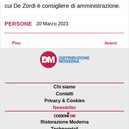
cui De Zordi è consigliere di amministrazione.
PERSONE
20 Marzo 2023
Articolo precedente: Coca-Cola Italia nomina Paolo Eminent
Articolo succ
Prec
Avanti
Chi siamo
Contatti
Privacy & Cookies
Newsletter
Ristorazione Moderna
Technoretail