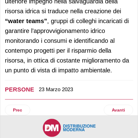
ulteriore impegno nella salvaguardia della
risorsa idrica si traduce nella creazione dei
“water teams”
, gruppi di colleghi incaricati di
garantire l’approvvigionamento idrico
monitorando i consumi e identificando al
contempo progetti per il risparmio della
risorsa, in ottica di costante miglioramento da
un punto di vista di impatto ambientale.
PERSONE
23 Marzo 2023
Articolo precedente: Cbre nomina Cristiana Fragola head of
Articolo suc
Prec
Avanti