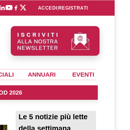
ACCEDI
|
REGISTRATI
IALI
ANNUARI
EVENTI
OD 2026
Le 5 notizie più lette
della settimana