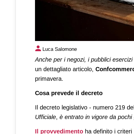
Marchio storico anche per il r
Luca Salomone
Anche per i negozi, i pubblici esercizi e
un dettagliato articolo,
Confcommerc
primavera.
Cosa prevede il decreto
Il decreto legislativo - numero 219 d
Ufficiale
,
è entrato in vigore da pochi
Il provvedimento
ha definito i criter