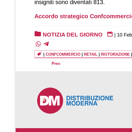
insigniti sono diventati 813.
Accordo strategico Confcommercio
NOTIZIA DEL GIORNO
|
10 Feb
|
CONFCOMMERCIO
|
RETAIL
|
RISTORAZIONE
Articolo precedente: Cncc-Ey: un anno d
Prec
♿