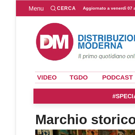
Menu
CERCA
Aggiornato a
venerdì 07 
VIDEO
TGDO
PODCAST
#SPECI
Marchio storico 